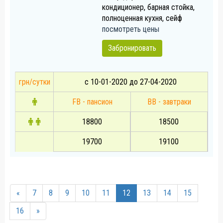
кондиционер, барная стойка,
полноценная кухня, сейф
посмотреть цены
Забронировать
грн/сутки
с 10-01-2020 до 27-04-2020
FB - пансион
BB - завтраки
18800
18500
19700
19100
«
7
8
9
10
11
12
13
14
15
16
»