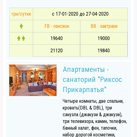
грн/сутки
с 17-01-2020 до 27-04-2020
FB - пансион
BB - завтраки
19640
19000
21120
19840
Апартаменты -
санаторий "Риксос
Прикарпатья"
Четыре комнаты, две спальни,
кровать(DBL & DBL), три
санузла (джакузи & джакузи),
три телевизора, камин, телефон,
банный халат, фен, тапочки,
набор дорогой косметики,